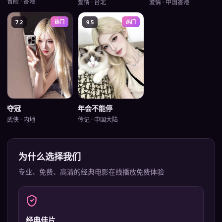
冒险
·
香港
爱情
·
台北
爱情
·
中国香港
7.2
热门
9.5
热门
年会不能停
夺冠
传记
·
中国大陆
武侠
·
内地
为什么选择我们
专业、免费、高清的
经典电影在线播放免费
体验
经典佳片