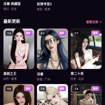
活着·典藏版
拆弹专家2
奇幻
·
北京
冒险
·
香港
最新更新
查看全部 →
7.4
最新
8.3
最新
7.7
最新
第二十条
喜剧之王
活着
历史
·
北京
动作
·
香港
家庭
·
广州
8.0
最新
7.9
最新
7.4
最新