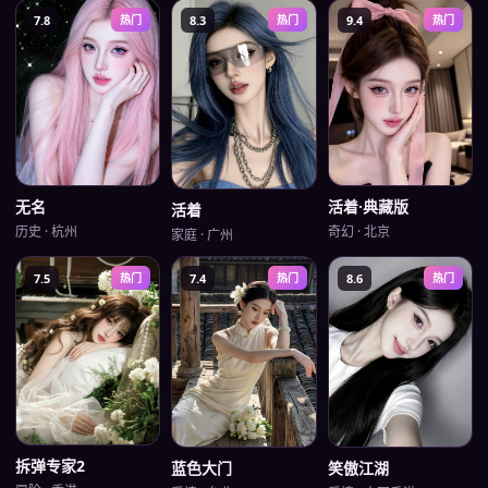
7.8
热门
8.3
热门
9.4
热门
无名
活着·典藏版
活着
历史
·
杭州
奇幻
·
北京
家庭
·
广州
7.5
热门
7.4
热门
8.6
热门
拆弹专家2
蓝色大门
笑傲江湖