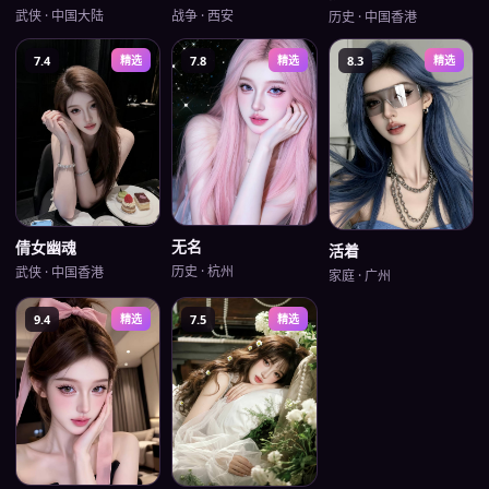
武侠
·
中国大陆
战争
·
西安
历史
·
中国香港
7.4
精选
7.8
精选
8.3
精选
无名
倩女幽魂
活着
历史
·
杭州
武侠
·
中国香港
家庭
·
广州
9.4
精选
7.5
精选