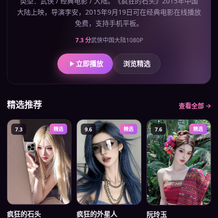
类型：武侠 / 经典电影 / 大陆。《疯狂的石头》2015年中国
大陆上映，导演李安，2015年9月19日可在经典电影在线播放
免费，支持手机平板。
7.3
分
武侠
中国大陆
1080P
立即播放
浏览精选
精选推荐
查看全部 →
7.3
精选
9.6
精选
7.6
精选
疯狂的石头
疯狂的外星人
阮玲玉