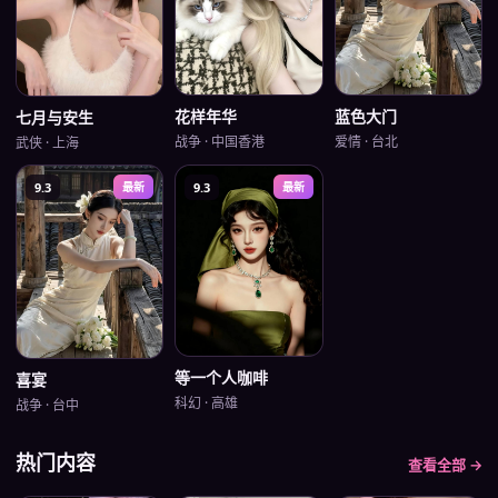
蓝色大门
花样年华
七月与安生
爱情
·
台北
战争
·
中国香港
武侠
·
上海
9.3
最新
9.3
最新
等一个人咖啡
喜宴
科幻
·
高雄
战争
·
台中
热门内容
查看全部 →